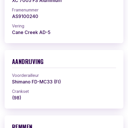
XC 7005 FS Aluminium
Framenummer
AS9100240
Vering
Cane Creek AD-5
AANDRIJVING
Voorderailleur
Shimano FD-MC33 (FI)
Crankset
(98)
REMMEN