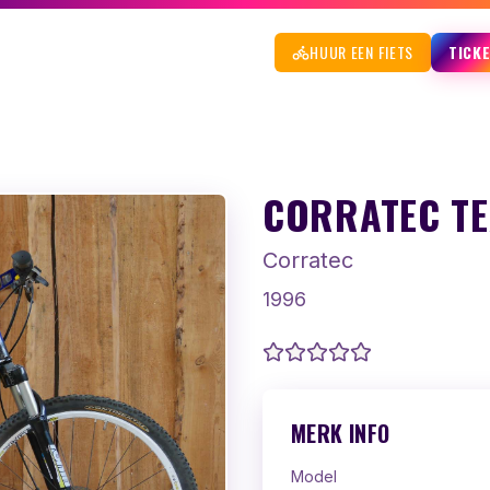
HUUR EEN FIETS
TICK
CORRATEC TE
Corratec
1996
MERK INFO
Model