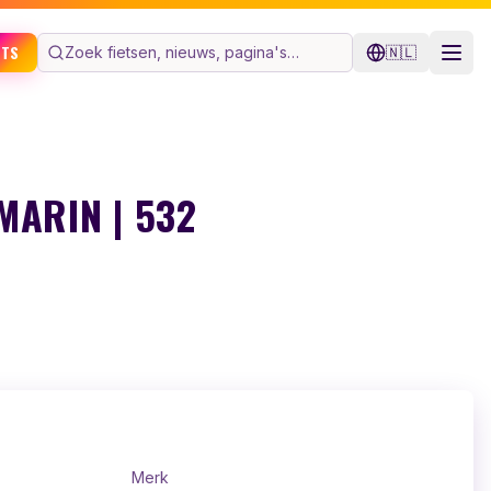
ETS
🇳🇱
MARIN | 532
Merk